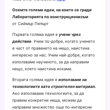
О
семте големи идеи, на които се гради
Лабораторията по конструкционизъм
от Сиймър Пепърт
Първата голяма идея е
учене чрез
действие
. Учим по-добре, когато ученето
е част от правенето на нещо, наистина
интересно за нас. Учим най-добре, когато
използваме наученото, за да направим
нещо, което наистина искаме.
Втората голяма идея е
използване на
технологиите като строителен материал.
Ако използваме технологиите, за да
правим конкретни неща, можем да
направим множество още по-интересни