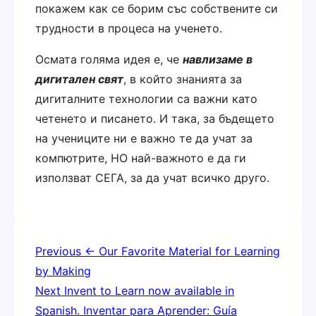
покажем как се борим със собствените си
трудности в процеса на ученето.
Осмата голяма идея е, че
навлизаме в
дигитален свят
, в който знанията за
дигиталните технологии са важни като
четенето и писането. И така, за бъдещето
на учениците ни е важно те да учат за
компютрите, НО най-важното е да ги
използват СЕГА, за да учат всичко друго.
Post
Previous
← Our Favorite Material for Learning
navigation
by Making
Next
Invent to Learn now available in
Spanish. Inventar para Aprender: Guía