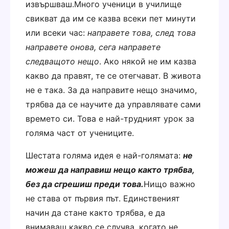
извършваш.
Много ученици в училище
свикват да им се казва всеки пет минути
или всеки час:
направете това, след това
направете онова, сега направете
следващото нещо
. Ако някой не им казва
какво да правят, те се отегчават. В живота
не е така. За да направите нещо значимо,
трябва да се научите да управлявате сами
времето си. Това е най-трудният урок за
голяма част от учениците.
Шестата голяма идея е най-голямата:
не
можеш да направиш нещо както трябва,
без да сгрешиш преди това.
Нищо важно
не става от първия път. Единственият
начин да стане както трябва, е да
внимаваш какво се случва, когато не