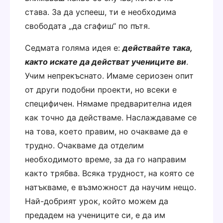
става. За да успееш, ти е необходима
свободата „да сгафиш“ по пътя.
Седмата голяма идея е:
действайте така,
както искате да действат учениците ви
.
Учим непрекъснато. Имаме сериозен опит
от други подобни проекти, но всеки е
специфичен. Нямаме предварителна идея
как точно да действаме. Наслаждаваме се
на това, което правим, но очакваме да е
трудно. Очакваме да отделим
необходимото време, за да го направим
както трябва. Всяка трудност, на която се
натъкваме, е възможност да научим нещо.
Най-добрият урок, който можем да
предадем на учениците си, е да им