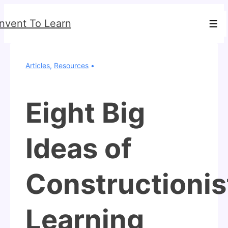
↓
Invent To Learn
Skip
Men
to
Main
Articles
,
Resources
Content
Eight Big
Ideas of
Constructionis
Learning