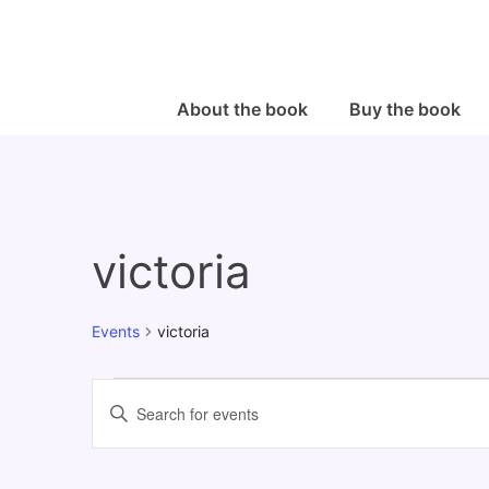
↓
Skip
to
Main
Main
About the book
Buy the book
Navigation
Content
victoria
Events
victoria
Events
E
E
v
n
e
t