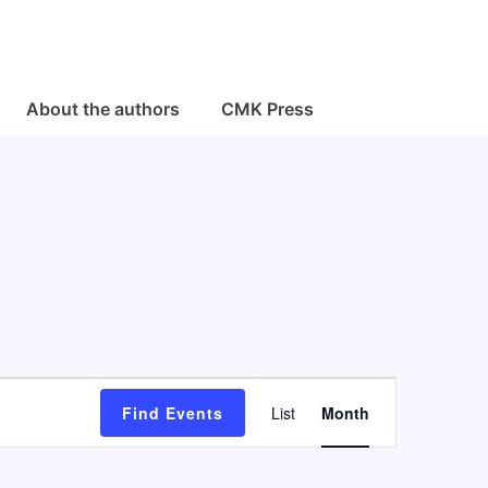
About the authors
CMK Press
E
Find Events
List
Month
v
e