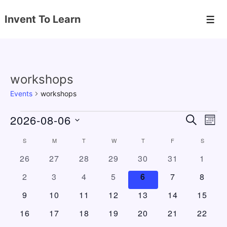
↓
Invent To Learn
Skip
Men
to
Main
Content
workshops
Events
workshops
Events
2026-08-06
E
E
S
M
E
v
v
O
S
A
C
S
SUNDAY
M
MONDAY
T
TUESDAY
W
WEDNESDAY
T
THURSDAY
F
FRIDAY
S
SATURD
N
e
e
e
R
T
a
0
0
0
0
0
0
0
26
27
28
29
30
31
1
C
n
l
H
n
e
e
e
e
e
e
e
H
l
0
0
0
0
0
0
0
2
3
4
5
6
7
8
e
t
v
v
v
v
v
v
v
t
e
e
e
e
e
e
e
e
c
V
e
0
e
0
e
0
e
0
e
0
e
0
0
e
9
10
11
12
13
14
15
s
v
v
v
v
v
v
v
t
n
n
e
n
e
n
e
n
e
n
e
n
e
e
n
i
0
e
0
e
0
e
0
e
0
e
0
e
0
e
16
17
18
19
20
21
22
S
t
v
t
v
t
v
t
v
t
v
t
v
v
t
d
d
e
e
n
e
n
e
n
e
n
e
n
e
n
e
n