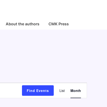
About the authors
CMK Press
E
Find Events
List
Month
v
e