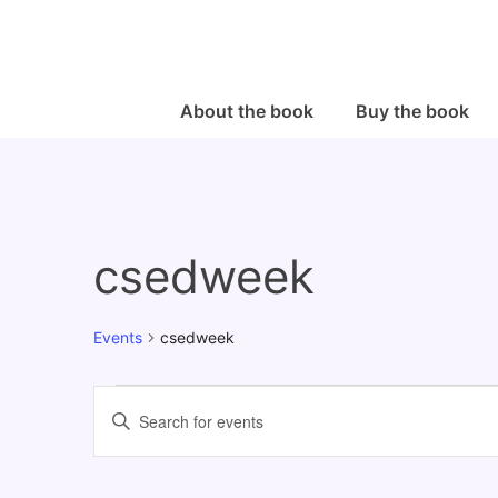
↓
Skip
to
Main
Main
About the book
Buy the book
Navigation
Content
csedweek
Events
csedweek
Events
E
E
v
n
e
t