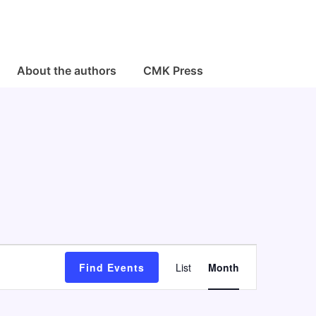
About the authors
CMK Press
E
Find Events
List
Month
v
e